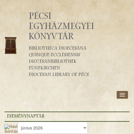
PÉCSI
EGYHÁZMEGYEI
KÖNYVTÁR
Bibliotheca Dioecesana
Quinque-Ecclesiensis
Diözesanbibliothek
Fünfkirchen
Diocesan Library of Pécs
RÓLUNK
SZOLGÁLTATÁSOK
ESEMÉNYNAPTÁR
KATALÓGUSOK
BLOG