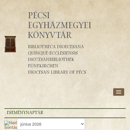
PÉCSI
EGYHÁZMEGYEI
KÖNYVTÁR
Bibliotheca Dioecesana
Quinque-Ecclesiensis
Diözesanbibliothek
Fünfkirchen
Diocesan Library of Pécs
RÓLUNK
SZOLGÁLTATÁSOK
ESEMÉNYNAPTÁR
KATALÓGUSOK
BLOG