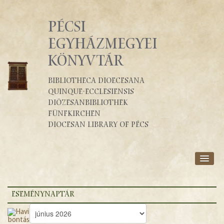
PÉCSI
EGYHÁZMEGYEI
KÖNYVTÁR
Bibliotheca Dioecesana
Quinque-Ecclesiensis
Diözesanbibliothek
Fünfkirchen
Diocesan Library of Pécs
RÓLUNK
SZOLGÁLTATÁSOK
ESEMÉNYNAPTÁR
KATALÓGUSOK
BLOG