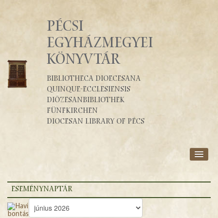
PÉCSI
EGYHÁZMEGYEI
KÖNYVTÁR
Bibliotheca Dioecesana
Quinque-Ecclesiensis
Diözesanbibliothek
Fünfkirchen
Diocesan Library of Pécs
RÓLUNK
SZOLGÁLTATÁSOK
ESEMÉNYNAPTÁR
KATALÓGUSOK
BLOG