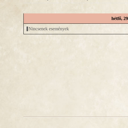
hétfő, 2
Nincsenek események