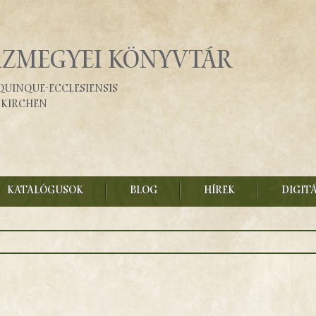
ÁZMEGYEI KÖNYVTÁR
Quinque-Ecclesiensis
fkirchen
KATALÓGUSOK
BLOG
HÍREK
DIGIT