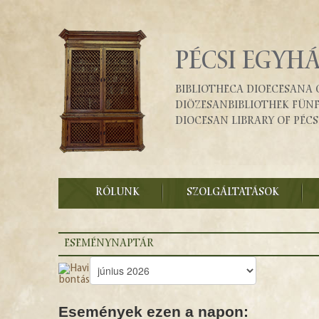
PÉCSI EGYH
Bibliotheca Dioecesana 
Diözesanbibliothek Fün
Diocesan Library of Pécs
RÓLUNK
SZOLGÁLTATÁSOK
ESEMÉNYNAPTÁR
Események ezen a napon: