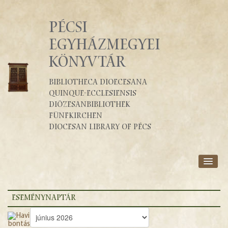
PÉCSI
EGYHÁZMEGYEI
KÖNYVTÁR
Bibliotheca Dioecesana
Quinque-Ecclesiensis
Diözesanbibliothek
Fünfkirchen
Diocesan Library of Pécs
RÓLUNK
SZOLGÁLTATÁSOK
ESEMÉNYNAPTÁR
KATALÓGUSOK
BLOG