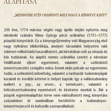
alapítása
HÍREK
„MENNYIRE SZÉP ODABENT! MILY NAGY A HÍRNEVE KINT!”
DIGITÁLIS KÖNYVTÁR
250 éve, 1774 március végén vagy április elején nyitotta meg
EGYHÁZMEGYE
mindenki számára Klimo György pécsi ordinárius (1751–1777)
püspöki könyvtárát. Ez a könyvgyűjtemény volt Magyarország első
nagy nyilvános bibliotékája, amelyet társadalmi helyzetre való
tekintet nélkül bárki használhatott, aki birtokában volt az olvasás és
írás tudásának. Az alapító nemes szándéka szerint a városban
felállítandó újkori egyetemet, valamint a széleskörű
ismeretszerzést szolgálta volna. Ennek okán polcain az egyetemes
tudás, a széleskörű műveltség, valamint a tanítandó tudományágak
korabeli és korábbi kötetei is helyet kaptak: így a vallástudomány
mellett a jog-, az orvos-, a természet-, valamint a
bölcsészettudomány nyomtatott és kéziratos munkái is. Bár a
püspök egyetemalapítási terve nem valósulhatott meg, könyvtára
századokon át maximálisan betöltötte a tudományos-
ismeretterjesztő és kulturális szerepvállalását.