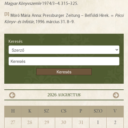
Magyar Könyvszemle
1974/3–4. 315–325.
[3]
Móró Mária Anna: Pressburger Zeitung – Belföldi Hírek. =
Pécsi
Könyv- és Infotár
, 1996. március 31. 8–9.
Keresés
2026
augusztus
H
K
Sz
Cs
P
Szo
V
27
28
29
30
31
1
2