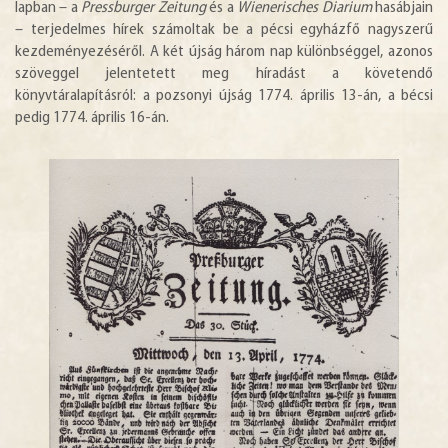
lapban – a
Pressburger Zeitung
és a
Wienerisches Diarium
hasábjain
– terjedelmes hírek számoltak be a pécsi egyházfő nagyszerű
kezdeményezéséről. A két újság három nap különbséggel, azonos
szöveggel jelentetett meg híradást a követendő
könyvtáralapításról: a pozsonyi újság 1774. április 13-án, a bécsi
pedig 1774. április 16-án.