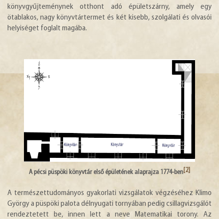
könyvgyűjteménynek otthont adó épületszárny, amely egy
ötablakos, nagy könyvtártermet és két kisebb, szolgálati és olvasói
helyiséget foglalt magába.
[2]
A pécsi püspöki könyvtár első épületének alaprajza 1774-ben
A természettudományos gyakorlati vizsgálatok végzéséhez Klimo
György a püspöki palota délnyugati tornyában pedig csillagvizsgálót
rendeztetett be, innen lett a neve Matematikai torony. Az