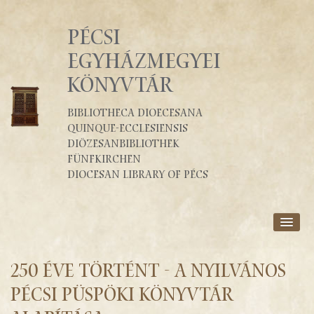
PÉCSI
EGYHÁZMEGYEI
KÖNYVTÁR
Bibliotheca Dioecesana
Quinque-Ecclesiensis
Diözesanbibliothek
Fünfkirchen
Diocesan Library of Pécs
RÓLUNK
SZOLGÁLTATÁSOK
250 éve történt - A nyilvános
KATALÓGUSOK
pécsi püspöki könyvtár
BLOG