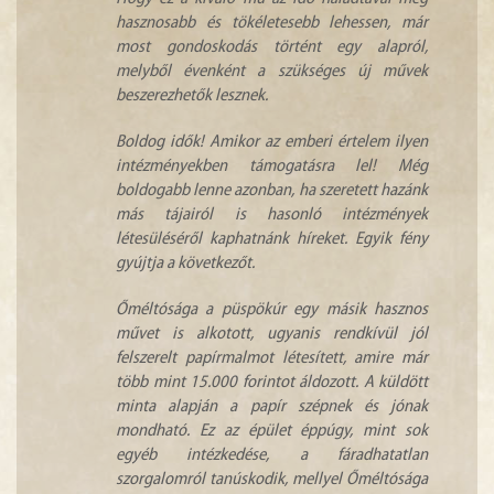
hasznosabb és tökéletesebb lehessen, már
most gondoskodás történt egy alapról,
melyből évenként a szükséges új művek
beszerezhetők lesznek.
Boldog idők! Amikor az emberi értelem ilyen
intézményekben támogatásra lel! Még
boldogabb lenne azonban, ha szeretett hazánk
más tájairól is hasonló intézmények
létesüléséről kaphatnánk híreket. Egyik fény
gyújtja a következőt.
Őméltósága a püspökúr egy másik hasznos
művet is alkotott, ugyanis rendkívül jól
felszerelt papírmalmot létesített, amire már
több mint 15.000 forintot áldozott. A küldött
minta alapján a papír szépnek és jónak
mondható. Ez az épület éppúgy, mint sok
egyéb intézkedése, a fáradhatatlan
szorgalomról tanúskodik, mellyel Őméltósága