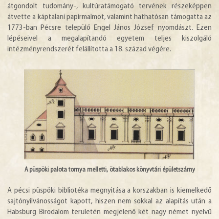
átgondolt tudomány-, kultúratámogató tervének részeképpen
átvette a káptalani papírmalmot, valamint hathatósan támogatta az
1773-ban Pécsre települő Engel János József nyomdászt. Ezen
lépéseivel a megalapítandó egyetem teljes kiszolgáló
intézményrendszerét felállította a 18. század végére.
A püspöki palota tornya melletti, ötablakos könyvtári épületszárny
A pécsi püspöki bibliotéka megnyitása a korszakban is kiemelkedő
sajtónyilvánosságot kapott, hiszen nem sokkal az alapítás után a
Habsburg Birodalom területén megjelenő két nagy német nyelvű