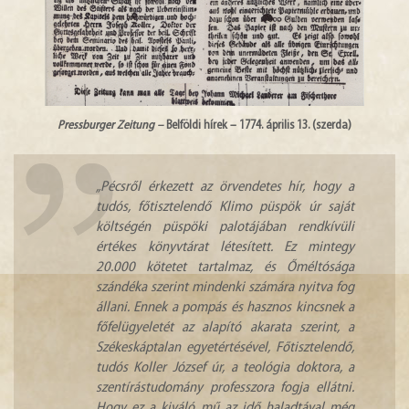
Pressburger Zeitung –
Belföldi hírek – 1774. április 13. (szerda)
„Pécsről érkezett az örvendetes hír, hogy a
tudós, főtisztelendő Klimo püspök úr saját
költségén püspöki palotájában rendkívüli
értékes könyvtárat létesített. Ez mintegy
20.000 kötetet tartalmaz, és Őméltósága
szándéka szerint mindenki számára nyitva fog
állani. Ennek a pompás és hasznos kincsnek a
főfelügyeletét az alapító akarata szerint, a
Székeskáptalan egyetértésével, Főtisztelendő,
tudós Koller József úr, a teológia doktora, a
szentírástudomány professzora fogja ellátni.
Hogy ez a kiváló mű az idő haladtával még