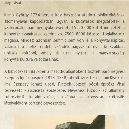
alapítását.
Klimo György 1774-ben, a köz hasznára átadott bibliotékájának
állományával kapcsolatban ugyan a kutatások megcáfolták a
szakirodalomban meggyökeresedett 15–20 000 kötet meglétét: a
könyvtár számítások szerint kb. 7500–8000 kötetet foglalhatott
magába. Mindez azonban semmit sem von le a könyvtáralapítás,
valamint a mellé rendelt szándék nagyszerű és a korszakban
unikális voltából, amely új utat nyitott a magyarországi
könyvtárkultúra változásainak.
A bibliotékát 1832-ben a második alapítóként tisztelt báró négyesi
Szepesy Ignác püspök (1828–1838) átköltöztette a líceum Kisiskola
(ma Szepesy Ignác) utcai, Piatsek József pécsi építész által
tervezett klasszicista épületébe. Nevéhez fűződik az állomány
többszintű katalogizálása, továbbá a könyvtár kulturális
látnivalóként történő bevezetése.