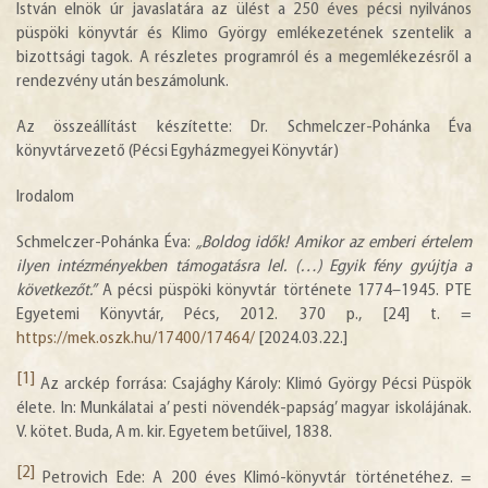
István elnök úr javaslatára az ülést a 250 éves pécsi nyilvános
püspöki könyvtár és Klimo György emlékezetének szentelik a
bizottsági tagok. A részletes programról és a megemlékezésről a
rendezvény után beszámolunk.
Az összeállítást készítette: Dr. Schmelczer-Pohánka Éva
könyvtárvezető (Pécsi Egyházmegyei Könyvtár)
Irodalom
Schmelczer-Pohánka Éva:
„Boldog idők! Amikor az emberi értelem
ilyen intézményekben támogatásra lel. (…) Egyik fény gyújtja a
következőt.”
A pécsi püspöki könyvtár története 1774–1945. PTE
Egyetemi Könyvtár, Pécs, 2012. 370 p., [24] t. =
https://mek.oszk.hu/17400/17464/
[2024.03.22.]
[1]
Az arckép forrása: Csajághy Károly: Klimó György Pécsi Püspök
élete. In: Munkálatai a’ pesti növendék-papság’ magyar iskolájának.
V. kötet. Buda, A m. kir. Egyetem betűivel, 1838.
[2]
Petrovich Ede: A 200 éves Klimó-könyvtár történetéhez. =