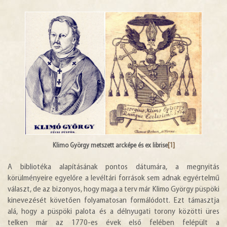
Klimo György metszett arcképe és ex librise
[1]
A bibliotéka alapításának pontos dátumára, a megnyitás
körülményeire egyelőre a levéltári források sem adnak egyértelmű
választ, de az bizonyos, hogy maga a terv már Klimo György püspöki
kinevezését követően folyamatosan formálódott. Ezt támasztja
alá, hogy a püspöki palota és a délnyugati torony közötti üres
telken már az 1770-es évek első felében felépült a