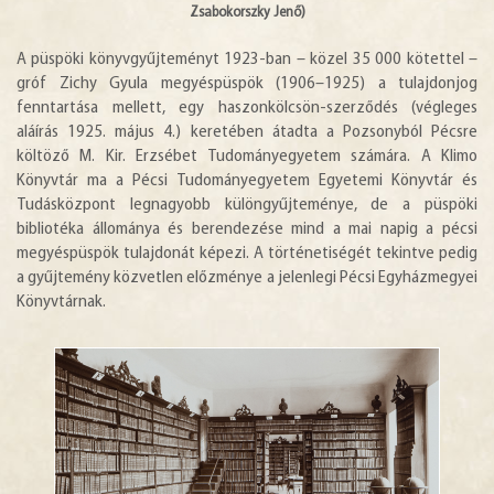
Zsabokorszky Jenő)
A püspöki könyvgyűjteményt 1923-ban – közel 35 000 kötettel –
gróf Zichy Gyula megyéspüspök (1906–1925) a tulajdonjog
fenntartása mellett, egy haszonkölcsön-szerződés (végleges
aláírás 1925. május 4.) keretében átadta a Pozsonyból Pécsre
költöző M. Kir. Erzsébet Tudományegyetem számára. A Klimo
Könyvtár ma a Pécsi Tudományegyetem Egyetemi Könyvtár és
Tudásközpont legnagyobb különgyűjteménye, de a püspöki
bibliotéka állománya és berendezése mind a mai napig a pécsi
megyéspüspök tulajdonát képezi. A történetiségét tekintve pedig
a gyűjtemény közvetlen előzménye a jelenlegi Pécsi Egyházmegyei
Könyvtárnak.