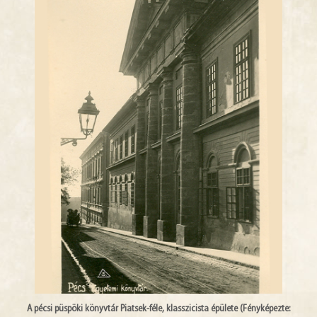
A pécsi püspöki könyvtár Piatsek-féle, klasszicista épülete (Fényképezte: