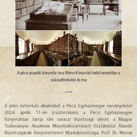
A pécsi püspöki könyvtár (ma Klimo Könyvtár) belső enteriőrje a
századfordulón és ma
***
A jeles évforduló alkalmából a Pécsi Egyházmegye vendégeként
2024. április 11-én (csütörtökön) a Pécsi Egyházmegyei
Könyvtárban tartja idei tavaszi bizottsági ülését a Magyar
Tudományos Akadémia Művelődéstörténeti Osztályközi Állandó
Bizottságának Könyvtörténeti Munkabizottsága. Prof. Dr. Monok