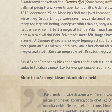
A karácsonyi énekek sorát a
Csendes éj
jel (
Stille Nacht, heil
dallamát pedig Franz Xaver Gruber komponálta. A dalt elős
1818. december 25-én. Mohr igazából már jóval korábban,
kérte meg Grubert, hogy szerezzen hozzá dallamot és git
rengeteg legenda kering, legnépszerűbb talán az, hogy a t
faluban senki sem értett a megjavításához. Valami más hang
nem akarta elvállalni Mohr felkérését, mert félt, hogy a hí
a zenét. A
Csendes éj
azóta is az egyik legmeghittebb és 
mert pont arról a szakrális időről szól, ami a betlehemi t
megváltoztatott: „Krisztus megszületett, Krisztus megszül
Assisi Szent Ferencnek köszönhetően tehát azok is tudnak
tudás birtokában vannak. Lukács evangéliumából a vonatkozó
Áldott karácsonyt kívánunk mindenkinek!
„Pásztorok tanyáztak azon a vidéken a szab
megjelent nekik, körülragyogta őket az Úr
mondta nekik: Ne féljetek, mert íme, hir
született ma nektek, aki az Úr Krisztus,