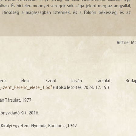
olban. És hirtelen mennyei seregek sokasága jelent meg az angyallal,
k: Dicsőség a magasságban Istennek, és a földön békesség, és az
Bittner M
!
enc élete. Szent István Társulat, Budape
_Szent_Ferenc_elete_1.pdf
(utolsó letöltés: 2024. 12. 19.)
án Társulat, 1977.
Könyvkiadó Kft, 2016.
 Királyi Egyetemi Nyomda, Budapest,1942.