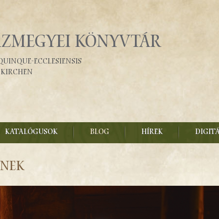
ÁZMEGYEI KÖNYVTÁR
Quinque-Ecclesiensis
fkirchen
KATALÓGUSOK
BLOG
HÍREK
DIGIT
ének