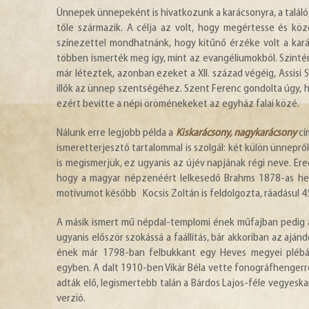
Ünnepek ünnepeként is hivatkozunk a karácsonyra, a találó, 
tőle származik. A célja az volt, hogy megértesse és k
színezettel mondhatnánk, hogy kitűnő érzéke volt a kará
többen ismerték meg így, mint az evangéliumokból. Szinté
már léteztek, azonban ezeket a XII. század végéig, Assis
illők az ünnep szentségéhez. Szent Ferenc gondolta úgy, h
ezért bevitte a népi öröménekeket az egyház falai közé.
Nálunk erre legjobb példa a
Kiskarácsony, nagykarácsony
cí
ismeretterjesztő tartalommal is szolgál: két külön ünnepr
is megismerjük, ez ugyanis az újév napjának régi neve. Er
hogy a magyar népzenéért lelkesedő Brahms 1878-as heg
motívumot később Kocsis Zoltán is feldolgozta, ráadásul 4
A másik ismert mű népdal-templomi ének műfajban pedig
ugyanis először szokássá a faállítás, bár akkoriban az aj
ének már 1798-ban felbukkant egy Heves megyei plébáno
egyben. A dalt 1910-ben Vikár Béla vette fonográfhengerre
adták elő, legismertebb talán a Bárdos Lajos-féle vegyeska
verzió.