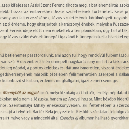
szép kifejezést Assisi Szent Ferenc alkotta meg, a betlehemállítás szoká
özelebb hozza az emberekhez Jézus születésének történetét. Kissé p
csony arculattervezéséhez, Jézus születésének körülményeit ugyanis 
n az ő érdeme, hogy elterjedtek a karácsonyi énekek, melyek a IV. száz
i Szent Ferenc ideje előtt nem énekelték a templomokban, úgy tartották
ogy Jézus születésének ünnepét igazából is ünnepelni kell a hívekkel eg
mű betlehemes pásztordalunk, ami azon túl, hogy rendkívül fülbemászó,
ől van szó. A december 25-én ünnepelt nagykarácsony mellett a kiskarác
edetileg népdal, a pontos keletkezési dátuma ismeretlen, viszont érdeke
edűversenyének második tételében felismerhetően szerepel a dalla
5 különböző stílusban, érdemes meghallgatni, igazi zenei csemege.
 a
Mennyből az angyal
című, melyről sokáig azt hitték, erdélyi népdal, ott
ándékokat még nem a Jézuska, hanem az Angyal hozta. Mint később kiderül
s, Szentmihályi Mihály énekeskönyvében, aki feltehetően a szerző
, majd a felvételt Bartók Béla jegyezte le. Később számtalan feldolgoz
rra írt műve vagy a mindenki által
Csendes éj
albumon hallható gyerekkarr