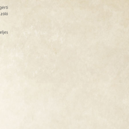
gérti
szóló
ljes