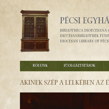
PÉCSI EGYH
Bibliotheca Dioecesana 
Diözesanbibliothek Fün
Diocesan Library of Pécs
RÓLUNK
SZOLGÁLTATÁSOK
Akinek szép a lelkében az 