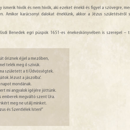
y ismerik hívők és nem hívők, aki ezeket énekli és figyel a szövegre, me
. Amikor karácsonyi dalokat éneklünk, akkor a Jézus születéséről 
sdi Benedek egri püspök 1651-es énekeskönyvében is szerepel – te
t őriznek éjjel a mezőben,
mel telék meg ő szívük.
a született a ti Üdvösségtek.
átok Jézust a jászolba'.
jó napot mondának.
ert mi angyalok igéjére jöttünk.
ös emberek megváltó szent Ura.
nkért meg ne utálj minket.
zus és Szentlélek Isten!”