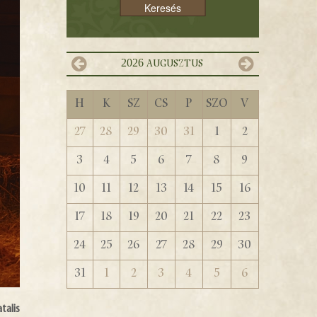
2026
augusztus
H
K
Sz
Cs
P
Szo
V
27
28
29
30
31
1
2
3
4
5
6
7
8
9
10
11
12
13
14
15
16
17
18
19
20
21
22
23
24
25
26
27
28
29
30
31
1
2
3
4
5
6
talis