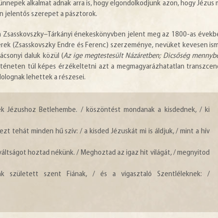
ünnepek alkalmat adnak arra is, hogy elgondolkodjunk azon, hogy Jézus 
en jelentős szerepet a pásztorok.
 Zsasskovszky–Tárkányi énekeskönyvben jelent meg az 1800-as évekb
tvérek (Zsasskovszky Endre és Ferenc) szerzeménye, nevüket kevesen ism
ácsonyi daluk közül (
Az ige megtestesült Názáretben; Dicsőség mennyb
örténeten túl képes érzékeltetni azt a megmagyarázhatatlan transzce
olognak lehettek a részesei.
ek Jézushoz Betlehembe. / köszöntést mondanak a kisdednek, / ki
zt tehát minden hű szív: / a kisded Jézuskát mi is áldjuk, / mint a hív
 váltságot hoztad nékünk. / Meghoztad az igaz hit világát, / megnyitod
k született szent Fiának, / és a vigasztaló Szentléleknek: /