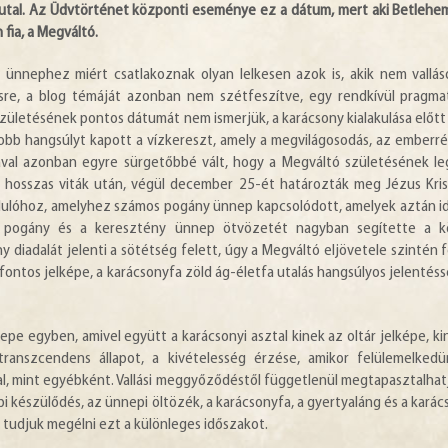
tre utal. Az Üdvtörténet központi eseménye ez a dátum, mert aki Betleh
 fia, a Megváltó.
 ünnephez miért csatlakoznak olyan lelkesen azok is, akik nem vallás
tésre, a blog témáját azonban nem szétfeszítve, egy rendkívül pragma
születésének pontos dátumát nem ismerjük, a karácsony kialakulása előt
yobb hangsúlyt kapott a vízkereszt, amely a megvilágosodás, az emberré
ával azonban egyre sürgetőbbé vált, hogy a Megváltó születésének l
n hosszas viták után, végül december 25-ét határozták meg Jézus Kri
ordulóhoz, amelyhez számos pogány ünnep kapcsolódott, amelyek aztán i
pogány és a keresztény ünnep ötvözetét nagyban segítette a k
 diadalát jelenti a sötétség felett, úgy a Megváltó eljövetele szintén 
ntos jelképe, a karácsonyfa zöld ág-életfa utalás hangsúlyos jelentésse
epe egyben, amivel együtt a karácsonyi asztal kinek az oltár jelképe, ki
ranszcendens állapot, a kivételesség érzése, amikor felülemelked
, mint egyébként. Vallási meggyőződéstől függetlenül megtapasztalhat
epi készülődés, az ünnepi öltözék, a karácsonyfa, a gyertyaláng és a karác
tudjuk megélni ezt a különleges időszakot.