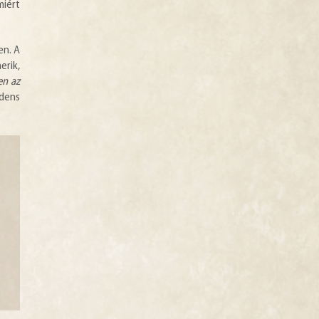
miért
en. A
erik,
en az
ndens