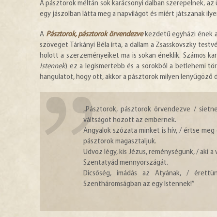
A pásztorok méltán sok karácsonyi dalban szerepelnek, az 
egy jászolban látta meg a napvilágot és miért játszanak ily
A
Pásztorok, pásztorok örvendezve
kezdetű egyházi ének a
szöveget Tárkányi Béla írta, a dallam a Zsasskovszky tes
holott a szerzeményeiket ma is sokan éneklik. Számos kar
Istennek
) ez a legismertebb és a sorokból a betlehemi t
hangulatot, hogy ott, akkor a pásztorok milyen lenyűgöző d
„Pásztorok, pásztorok örvendezve / sietn
váltságot hozott az embernek.
Angyalok szózata minket is hív, / értse meg e
pásztorok magasztaljuk.
Üdvöz légy, kis Jézus, reménységünk, / aki a
Szentatyád mennyországát.
Dicsőség, imádás az Atyának, / érettün
Szentháromságban az egy Istennek!”