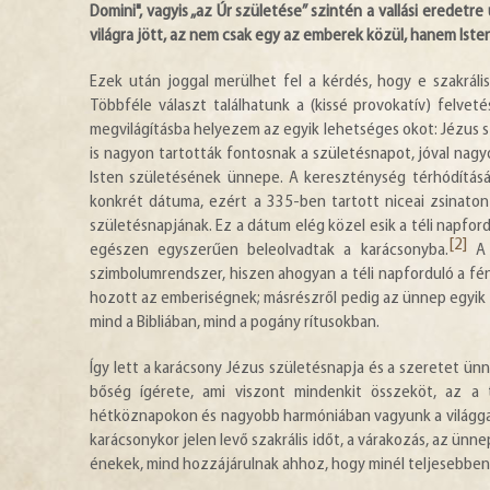
Domini", vagyis „az Úr születése” szintén a vallási erede
világra jött, az nem csak egy az emberek közül, hanem Isten
Ezek után joggal merülhet fel a kérdés, hogy e szakrális
Többféle választ találhatunk a (kissé provokatív) felve
megvilágításba helyezem az egyik lehetséges okot: Jézus 
is nagyon tartották fontosnak a születésnapot, jóval nag
Isten születésének ünnepe. A kereszténység térhódítás
konkrét dátuma, ezért a 335-ben tartott niceai zsinato
születésnapjának. Ez a dátum elég közel esik a téli napf
[2]
egészen egyszerűen beleolvadtak a karácsonyba.
A 
szimbolumrendszer, hiszen ahogyan a téli napforduló a fény
hozott az emberiségnek; másrészről pedig az ünnep egyik fo
mind a Bibliában, mind a pogány rítusokban.
Így lett a karácsony Jézus születésnapja és a szeretet ünn
bőség ígérete, ami viszont mindenkit összeköt, az a t
hétköznapokon és nagyobb harmóniában vagyunk a világgal
karácsonykor jelen levő szakrális időt, a várakozás, az ünn
énekek, mind hozzájárulnak ahhoz, hogy minél teljesebben 