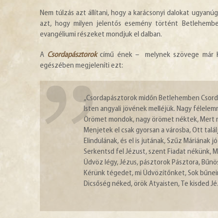
Nem túlzás azt állítani, hogy a karácsonyi dalokat ugyanúg
azt, hogy milyen jelentős esemény történt Betlehemben
evangéliumi részeket mondjuk el dalban.
A
Csordapásztorok
című ének – melynek szövege már Ki
egészében megjeleníti ezt:
„Csordapásztorok midőn Betlehemben Csordá
Isten angyali jövének melléjük. Nagy félelem
Örömet mondok, nagy örömet néktek, Mert m
Menjetek el csak gyorsan a városba, Ott találj
Elindulának, és el is jutának, Szűz Máriának 
Serkentsd fel Jézust, szent Fiadat nékünk, M
Üdvöz légy, Jézus, pásztorok Pásztora, Bűn
Kérünk tégedet, mi Üdvözítőnket, Sok bűnei
Dicsőség néked, örök Atyaisten, Te kisded Jé