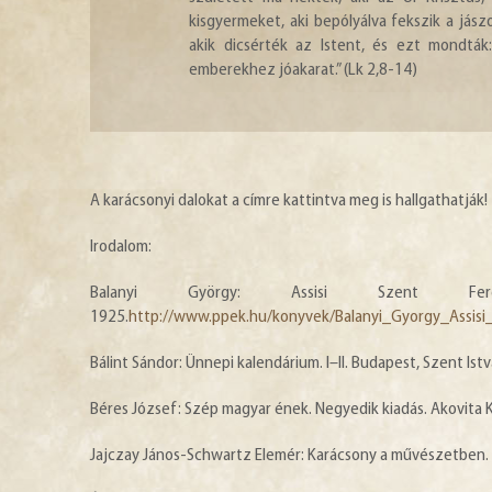
kisgyermeket, aki bepólyálva fekszik a jász
akik dicsérték az Istent, és ezt mondtá
emberekhez jóakarat.” (Lk 2,8-14)
A karácsonyi dalokat a címre kattintva meg is hallgathatják
Irodalom:
Balanyi György: Assisi Szent Fer
1925.
http://www.ppek.hu/konyvek/Balanyi_Gyorgy_Assisi
Bálint Sándor: Ünnepi kalendárium. I–II. Budapest, Szent Istv
Béres József: Szép magyar ének. Negyedik kiadás. Akovita 
Jajczay János-Schwartz Elemér: Karácsony a művészetben.