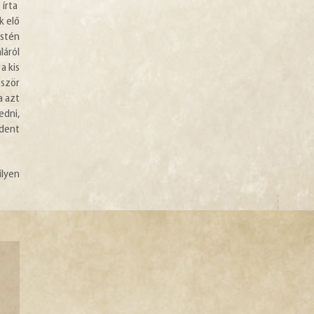
 írta
k elő
estén
láról
a kis
őször
a azt
edni,
ndent
ilyen