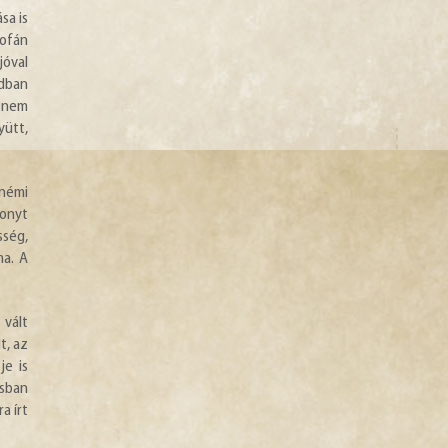
sa is
rofán
jóval
adban
, nem
yütt,
 némi
sonyt
sség,
ma. A
 vált
t, az
je is
ásban
a írt