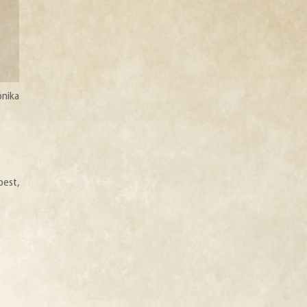
ónika
st,