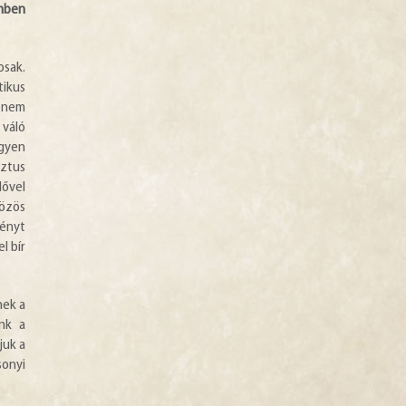
emben
osak.
tikus
t nem
 váló
egyen
sztus
dővel
özös
fényt
l bír
nek a
ünk a
juk a
sonyi