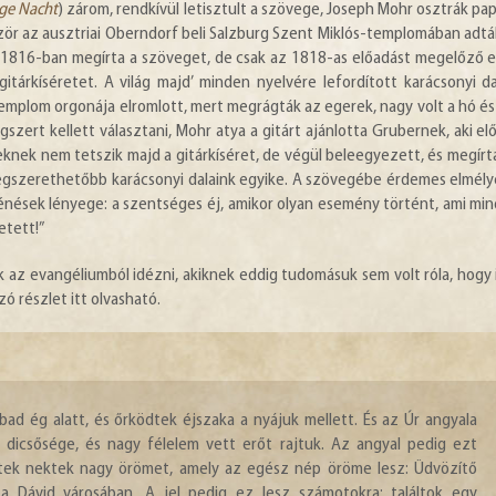
ige Nacht
) zárom, rendkívül letisztult a szövege, Joseph Mohr osztrák pap
zör az ausztriai Oberndorf beli Salzburg Szent Miklós-templomában adtá
 1816-ban megírta a szöveget, de csak az 1818-as előadást megelőző 
árkíséretet. A világ majd’ minden nyelvére lefordított karácsonyi da
emplom orgonája elromlott, mert megrágták az egerek, nagy volt a hó és 
szert kellett választani, Mohr atya a gitárt ajánlotta Grubernek, aki el
veknek nem tetszik majd a gitárkíséret, de végül beleegyezett, és megírt
legszerethetőbb karácsonyi dalaink egyike. A szövegébe érdemes elmély
örténések lényege: a szentséges éj, amikor olyan esemény történt, ami mi
etett!”
 az evangéliumból idézni, akiknek eddig tudomásuk sem volt róla, hogy 
 részlet itt olvasható.
ad ég alatt, és őrködtek éjszaka a nyájuk mellett. És az Úr angyala
 dicsősége, és nagy félelem vett erőt rajtuk. Az angyal pedig ezt
detek nektek nagy örömet, amely az egész nép öröme lesz: Üdvözítő
 a Dávid városában. A jel pedig ez lesz számotokra: találtok egy