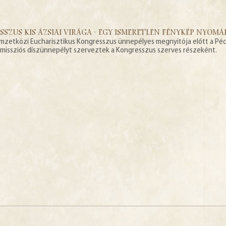
SZUS KIS ÁZSIAI VIRÁGA - EGY ISMERETLEN FÉNYKÉP NYOM
emzetközi Eucharisztikus Kongresszus ünnepélyes megnyitója előtt a Péc
issziós díszünnepélyt szerveztek a Kongresszus szerves részeként.