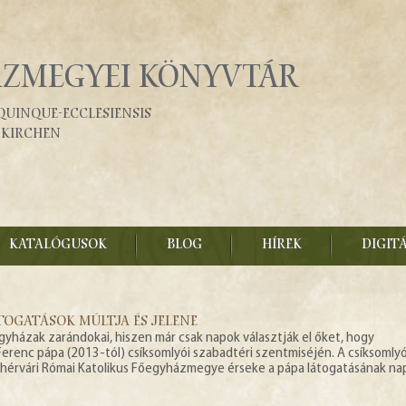
ÁZMEGYEI KÖNYVTÁR
Quinque-Ecclesiensis
fkirchen
KATALÓGUSOK
BLOG
HÍREK
DIGIT
ÁTOGATÁSOK MÚLTJA ÉS JELENE
yházak zarándokai, hiszen már csak napok választják el őket, hogy
erenc pápa (2013-tól) csíksomlyói szabadtéri szentmiséjén. A csíksomlyó
ehérvári Római Katolikus Főegyházmegye érseke a pápa látogatásának na