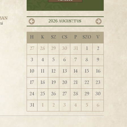
ÁBAN
2026
augusztus
si
H
K
Sz
Cs
P
Szo
V
27
28
29
30
31
1
2
3
4
5
6
7
8
9
10
11
12
13
14
15
16
17
18
19
20
21
22
23
24
25
26
27
28
29
30
31
1
2
3
4
5
6