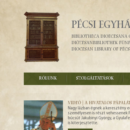
PÉCSI EGYH
Bibliotheca Dioecesana 
Diözesanbibliothek Fün
Diocesan Library of Pécs
RÓLUNK
SZOLGÁLTATÁSOK
VIDEÓ | A HIVATALOS PÁPAL
Nagy lázban égnek a keresztény eg
személyesen is részt vehessenek F
búcsút Jakubinyi György, a Gyulaf
is kiterjesztette.