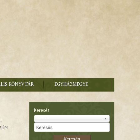
ÁLIS KÖNYVTÁR
EGYHÁZMEGYE
Keresés
Szerző
i
pjára