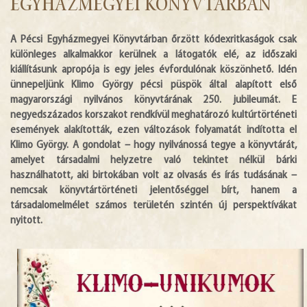
Egyházmegyei Könyvtárban
HÍREK
A Pécsi Egyházmegyei Könyvtárban őrzött kódexritkaságok csak
különleges alkalmakkor kerülnek a látogatók elé, az időszaki
DIGITÁLIS KÖNYVTÁR
kiállításunk apropója is egy jeles évfordulónak köszönhető. Idén
ünnepeljünk Klimo György pécsi püspök által alapított első
EGYHÁZMEGYE
magyarországi nyilvános könyvtárának 250. jubileumát. E
negyedszázados korszakot rendkívül meghatározó kultúrtörténeti
események alakították, ezen változások folyamatát indította el
Klimo György. A gondolat – hogy nyilvánossá tegye a könyvtárát,
amelyet társadalmi helyzetre való tekintet nélkül bárki
használhatott, aki birtokában volt az olvasás és írás tudásának –
nemcsak könyvtártörténeti jelentőséggel bírt, hanem a
társadalomelmélet számos területén szintén új perspektívákat
nyitott.