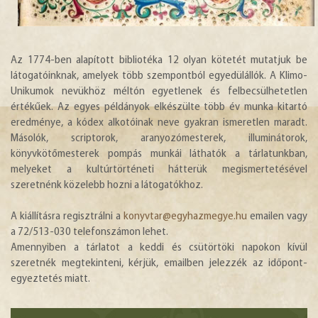
Az 1774-ben alapított bibliotéka 12 olyan kötetét mutatjuk be
látogatóinknak, amelyek több szempontból egyedülállók. A Klimo-
Unikumok nevükhöz méltón egyetlenek és felbecsülhetetlen
értékűek. Az egyes példányok elkészülte több év munka kitartó
eredménye, a kódex alkotóinak neve gyakran ismeretlen maradt.
Másolók, scriptorok, aranyozómesterek, illuminátorok,
könyvkötőmesterek pompás munkái láthatók a tárlatunkban,
melyeket a kultúrtörténeti hátterük megismertetésével
szeretnénk közelebb hozni a látogatókhoz.
A kiállításra regisztrálni a
konyvtar@egyhazmegye.hu
emailen vagy
a 72/513-030 telefonszámon lehet.
Amennyiben a tárlatot a keddi és csütörtöki napokon kívül
szeretnék megtekinteni, kérjük, emailben jelezzék az időpont-
egyeztetés miatt.