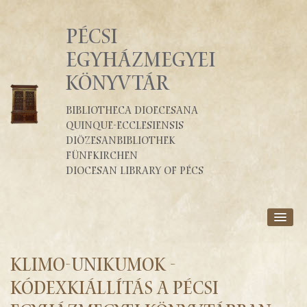
PÉCSI
EGYHÁZMEGYEI
KÖNYVTÁR
Bibliotheca Dioecesana
Quinque-Ecclesiensis
Diözesanbibliothek
Fünfkirchen
Diocesan Library of Pécs
RÓLUNK
SZOLGÁLTATÁSOK
Klimo-Unikumok -
KATALÓGUSOK
kódexkiállítás a Pécsi
BLOG