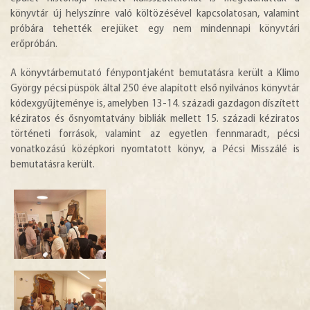
könyvtár új helyszínre való költözésével kapcsolatosan, valamint
próbára tehették erejüket egy nem mindennapi könyvtári
erőpróbán.
A könyvtárbemutató fénypontjaként bemutatásra került a Klimo
György pécsi püspök által 250 éve alapított első nyilvános könyvtár
kódexgyűjteménye is, amelyben 13-14. századi gazdagon díszített
kéziratos és ősnyomtatvány bibliák mellett 15. századi kéziratos
történeti források, valamint az egyetlen fennmaradt, pécsi
vonatkozású középkori nyomtatott könyv, a Pécsi Misszálé is
bemutatásra került.