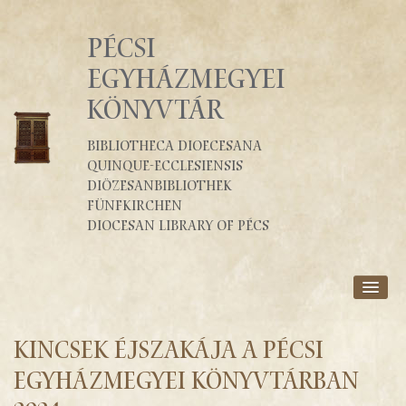
PÉCSI
EGYHÁZMEGYEI
KÖNYVTÁR
Bibliotheca Dioecesana
Quinque-Ecclesiensis
Diözesanbibliothek
Fünfkirchen
Diocesan Library of Pécs
RÓLUNK
SZOLGÁLTATÁSOK
KINCSEK ÉJSZAKÁJA A PÉCSI
KATALÓGUSOK
EGYHÁZMEGYEI KÖNYVTÁRBAN
BLOG