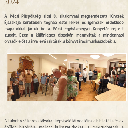
2024
HÍREK
A Pécsi Püspökség által 8. alkalommal megrendezett Kincsek
Éjszakája keretében tegnap este lelkes és igencsak érdeklődő
DIGITÁLIS KÖNYVTÁR
csapatokkal jártuk be a Pécsi Egyházmegyei Könyvtár rejtett
zugait. Ezen a különleges éjszakán megnyíltak a mindennapi
EGYHÁZMEGYE
olvasók előtt zárva levő raktárak, a könyvtárosi munkaszobák is.
A különböző korosztályokat képviselő látogatóink a bibliotéka és az
épület históriája mellett kulisszatitkokat is megtudhattak a