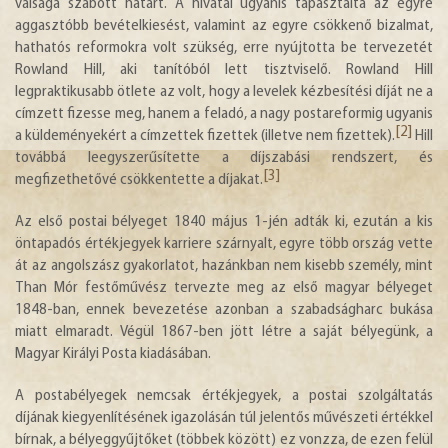
válsága szabott határt. A hivatal ugyanis tapasztalta az egyre
aggasztóbb bevételkiesést, valamint az egyre csökkenő bizalmat,
hathatós reformokra volt szükség, erre nyújtotta be tervezetét
Rowland Hill, aki tanítóból lett tisztviselő. Rowland Hill
legpraktikusabb ötlete az volt, hogy a levelek kézbesítési díját ne a
címzett fizesse meg, hanem a feladó, a nagy postareformig ugyanis
[2]
a küldeményekért a címzettek fizettek (illetve nem fizettek).
Hill
továbbá leegyszerűsítette a díjszabási rendszert, és
[3]
megfizethetővé csökkentette a díjakat.
Az első postai bélyeget 1840 május 1-jén adták ki, ezután a kis
öntapadós értékjegyek karriere szárnyalt, egyre több ország vette
át az angolszász gyakorlatot, hazánkban nem kisebb személy, mint
Than Mór festőművész tervezte meg az első magyar bélyeget
1848-ban, ennek bevezetése azonban a szabadságharc bukása
miatt elmaradt. Végül 1867-ben jött létre a saját bélyegünk, a
Magyar Királyi Posta kiadásában.
A postabélyegek nemcsak értékjegyek, a postai szolgáltatás
díjának kiegyenlítésének igazolásán túl jelentős művészeti értékkel
bírnak, a bélyeggyűjtőket (többek között) ez vonzza, de ezen felül