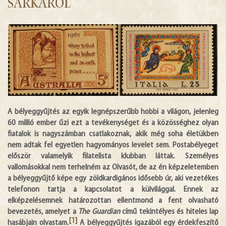
sarkáról
HÍREK
DIGITÁLIS KÖNYVTÁR
EGYHÁZMEGYE
A bélyeggyűjtés az egyik legnépszerűbb hobbi a világon, jelenleg
60 millió ember űzi ezt a tevékenységet és a közösséghez olyan
fiatalok is nagyszámban csatlakoznak, akik még soha életükben
nem adtak fel egyetlen hagyományos levelet sem. Postabélyeget
először valamelyik filatelista klubban láttak. Személyes
vallomásokkal nem terhelném az Olvasót, de az én képzeletemben
a bélyeggyűjtő képe egy zöldkardigános idősebb úr, aki vezetékes
telefonon tartja a kapcsolatot a külvilággal. Ennek az
elképzelésemnek határozottan ellentmond a fent olvasható
bevezetés, amelyet a
The Guardian
című tekintélyes és hiteles lap
[1]
hasábjain olvastam.
A bélyeggyűjtés igazából egy érdekfeszítő