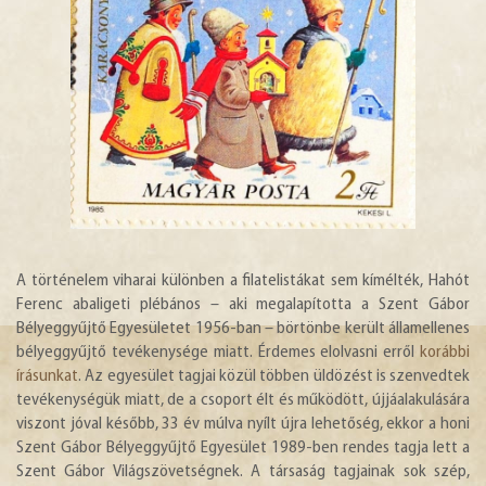
A történelem viharai különben a filatelistákat sem kímélték, Hahót
Ferenc abaligeti plébános – aki megalapította a Szent Gábor
Bélyeggyűjtő Egyesületet 1956-ban – börtönbe került államellenes
bélyeggyűjtő tevékenysége miatt. Érdemes elolvasni erről
korábbi
írásunkat
. Az egyesület tagjai közül többen üldözést is szenvedtek
tevékenységük miatt, de a csoport élt és működött, újjáalakulására
viszont jóval később, 33 év múlva nyílt újra lehetőség, ekkor a honi
Szent Gábor Bélyeggyűjtő Egyesület 1989-ben rendes tagja lett a
Szent Gábor Világszövetségnek. A társaság tagjainak sok szép,