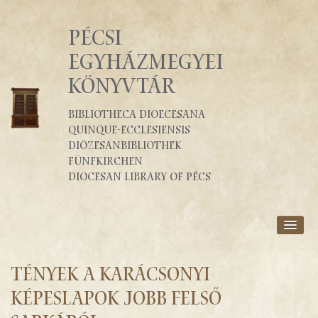
PÉCSI
EGYHÁZMEGYEI
KÖNYVTÁR
Bibliotheca Dioecesana
Quinque-Ecclesiensis
Diözesanbibliothek
Fünfkirchen
Diocesan Library of Pécs
RÓLUNK
SZOLGÁLTATÁSOK
Tények a karácsonyi
KATALÓGUSOK
képeslapok jobb felső
BLOG