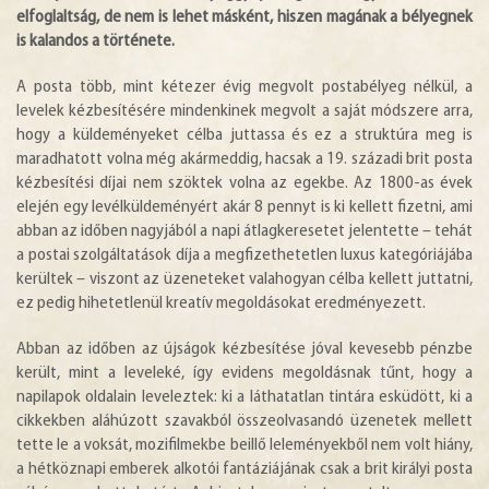
elfoglaltság, de nem is lehet másként, hiszen magának a bélyegnek
is kalandos a története.
A posta több, mint kétezer évig megvolt postabélyeg nélkül, a
levelek kézbesítésére mindenkinek megvolt a saját módszere arra,
hogy a küldeményeket célba juttassa és ez a struktúra meg is
maradhatott volna még akármeddig, hacsak a 19. századi brit posta
kézbesítési díjai nem szöktek volna az egekbe. Az 1800-as évek
elején egy levélküldeményért akár 8 pennyt is ki kellett fizetni, ami
abban az időben nagyjából a napi átlagkeresetet jelentette – tehát
a postai szolgáltatások díja a megfizethetetlen luxus kategóriájába
kerültek – viszont az üzeneteket valahogyan célba kellett juttatni,
ez pedig hihetetlenül kreatív megoldásokat eredményezett.
Abban az időben az újságok kézbesítése jóval kevesebb pénzbe
került, mint a leveleké, így evidens megoldásnak tűnt, hogy a
napilapok oldalain leveleztek: ki a láthatatlan tintára esküdött, ki a
cikkekben aláhúzott szavakból összeolvasandó üzenetek mellett
tette le a voksát, mozifilmekbe beillő leleményekből nem volt hiány,
a hétköznapi emberek alkotói fantáziájának csak a brit királyi posta