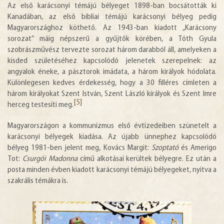
Az első karácsonyi témájú bélyeget 1898-ban bocsátották ki
Kanadában, az első bibliai témájú karácsonyi bélyeg pedig
Magyarországhoz köthető. Az 1943-ban kiadott „Karácsony
sorozat” máig népszerű a gyűjtők körében, a Tóth Gyula
szobrászművész tervezte sorozat három darabból áll, amelyeken a
kisded születéséhez kapcsolódó jelenetek szerepelnek: az
angyalok éneke, a pásztorok imádata, a három királyok hódolata.
Különlegesen kedves érdekesség, hogy a 30 filléres címleten a
három királyokat Szent István, Szent László királyok és Szent Imre
[5]
herceg testesíti meg.
Magyarországon a kommunizmus első évtizedeiben szünetelt a
karácsonyi bélyegek kiadása. Az újabb ünnephez kapcsolódó
bélyeg 1981-ben jelent meg, Kovács Margit:
Szoptató
és Amerigo
Tot:
Csurgói Madonna
című alkotásai kerültek bélyegre. Ez után a
posta minden évben kiadott karácsonyi témájú bélyegeket, nyitva a
szakrális témákra is.