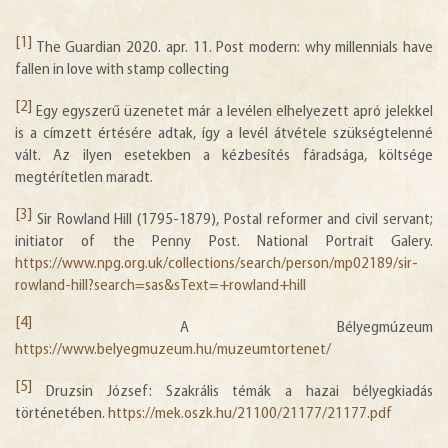
[1]
The Guardian 2020. apr. 11. Post modern: why millennials have
fallen in love with stamp collecting
[2]
Egy egyszerű üzenetet már a levélen elhelyezett apró jelekkel
is a címzett értésére adtak, így a levél átvétele szükségtelenné
vált. Az ilyen esetekben a kézbesítés fáradsága, költsége
megtérítetlen maradt.
[3]
Sir Rowland Hill (1795-1879), Postal reformer and civil servant;
initiator of the Penny Post. National Portrait Galery.
https://www.npg.org.uk/collections/search/person/mp02189/sir-
rowland-hill?search=sas&sText=+rowland+hill
[4]
A Bélyegmúzeum
https://www.belyegmuzeum.hu/muzeumtortenet/
[5]
Druzsin József: Szakrális témák a hazai bélyegkiadás
történetében.
https://mek.oszk.hu/21100/21177/21177.pdf