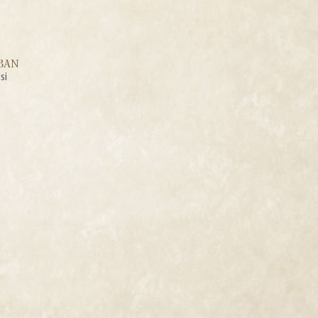
ÁBAN
si