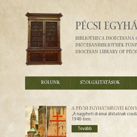
PÉCSI EGYH
Bibliotheca Dioecesana 
Diözesanbibliothek Fün
Diocesan Library of Pécs
RÓLUNK
SZOLGÁLTATÁSOK
A PÉCSI EGYHÁZMEGYEI KÖNY
„A nagyheti drámai áhítatnak csod
1940-ben.
Tovább