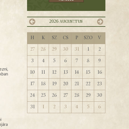
2026
augusztus
H
K
Sz
Cs
P
Szo
V
27
28
29
30
31
1
2
3
4
5
6
7
8
9
ezni,
10
11
12
13
14
15
16
nkban
17
18
19
20
21
22
23
24
25
26
27
28
29
30
31
1
2
3
4
5
6
i
pjára