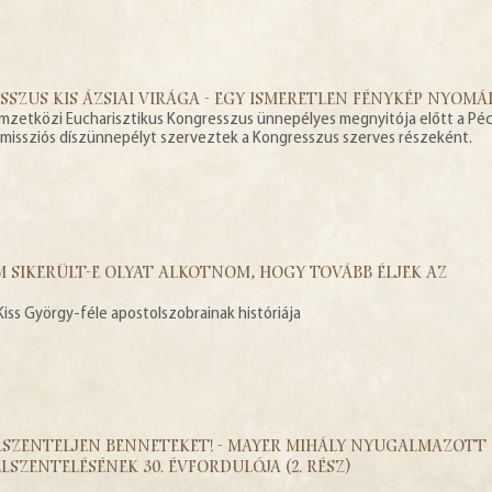
SZUS KIS ÁZSIAI VIRÁGA - EGY ISMERETLEN FÉNYKÉP NYOM
emzetközi Eucharisztikus Kongresszus ünnepélyes megnyitója előtt a Péc
issziós díszünnepélyt szerveztek a Kongresszus szerves részeként.
 SIKERÜLT-E OLYAT ALKOTNOM, HOGY TOVÁBB ÉLJEK AZ
iss György-féle apostolszobrainak históriája
ÖLSZENTELJEN BENNETEKET! - MAYER MIHÁLY NYUGALMAZOTT
LSZENTELÉSÉNEK 30. ÉVFORDULÓJA (2. RÉSZ)