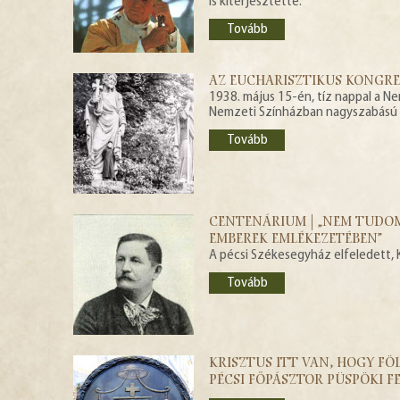
is kiterjesztette.
Tovább
AZ EUCHARISZTIKUS KONGRES
1938. május 15-én, tíz nappal a N
Nemzeti Színházban nagyszabású m
Tovább
CENTENÁRIUM | „NEM TUDOM
EMBEREK EMLÉKEZETÉBEN”
A pécsi Székesegyház elfeledett, K
Tovább
KRISZTUS ITT VAN, HOGY F
PÉCSI FŐPÁSZTOR PÜSPÖKI FE