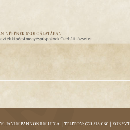
STEN NÉPÉNEK SZOLGÁLATÁBAN
vezték ki pécsi megyéspüspöknek Cserháti Józsefet.
, Janus Pannonius utca. | Telefon: (72) 513-030 |
konyvt