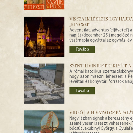
VISSZAEMLÉKEZÉS EGY HAJD
„KINCSEI”
Advent (lat. adventus ’eljövetel’)
napját (december 25.) megelőző n
vasárnapja egyúttal az egyházi év k
Tovább
SZENT LIVINIUS EREKLYÉJE 
A római katolikus szertartáskönyv
hogy azon misézni lehessen: a P
levéltári és könyvtári források al
Tovább
VIDEÓ | A HIVATALOS PÁPAL
Nagy lázban égnek a keresztény eg
személyesen is részt vehessenek F
búcsút Jakubinyi György, a Gyulaf