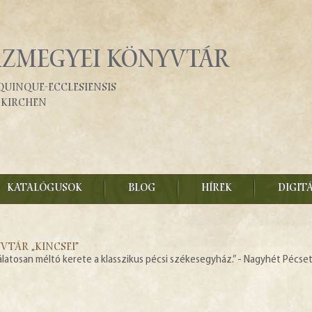
ÁZMEGYEI KÖNYVTÁR
Quinque-Ecclesiensis
fkirchen
KATALÓGUSOK
BLOG
HÍREK
DIGIT
VTÁR „KINCSEI”
álatosan méltó kerete a klasszikus pécsi székesegyház.” - Nagyhét Pécse