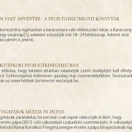
AN VOLT ADVENTRE - A PÉCSI EGYHÁZMEGYEI KÖNYVTÁR
 a keresztény egyházban a karácsonyra való előkészület ideje: a Karácsony
égy vasárnap
[1]
, valamint a közéjük eső 18–24 hétköznap. Advent első
ezdetét is jelenti.
A KÖZÉPKORI PÉCSI SZÉKESEGYHÁZBAN
 előírása, hogy minden oltárban valamelyik szent ereklyéjét kell elhely
écsi Székesegyház különösen gazdag régi csontereklyékben. Sorozatu
apján az ismertebbek történetét mutatjuk be.
ÁTOGATÁSOK MÚLTJA ÉS JELENE
yházak zarándokai, hiszen már csak napok választják el őket, hogy
erenc pápa (2013-tól) csíksomlyói szabadtéri szentmiséjén. A csíksomlyó
ehérvári Római Katolikus Főegyházmegye érseke a pápa látogatásának na