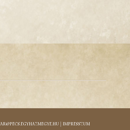
ar@pecs.egyhazmegye.hu
|
Impresszum