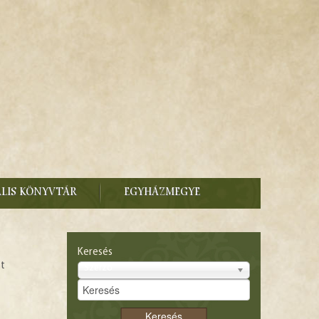
ÁLIS KÖNYVTÁR
EGYHÁZMEGYE
Keresés
tt
Szerző